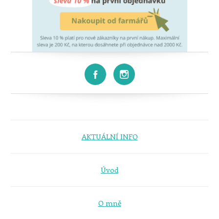
AKTUÁLNÍ INFO
Úvod
O mně