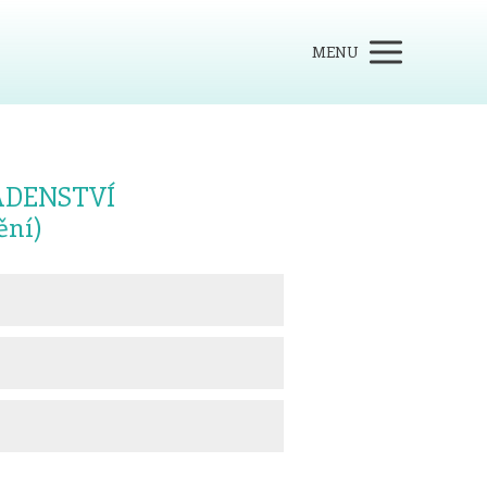
MENU
ADENSTVÍ
ění)