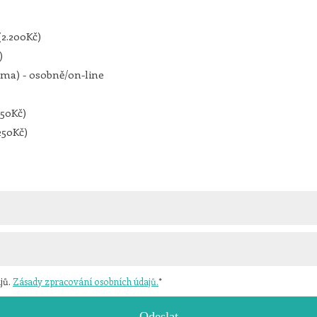
(2.200Kč)
)
rma) - osobně/on-line
50Kč)
250Kč)
jů.
Zásady zpracování osobních údajů.
*
Odeslat