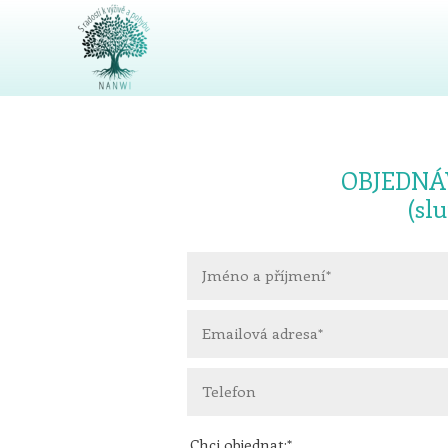
OBJEDNÁ
(sl
Chci objednat:*