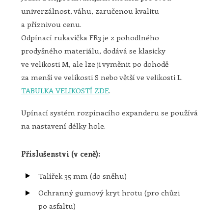
univerzálnost, váhu, zaručenou kvalitu
a příznivou cenu.
Odpínací rukavička FR3 je z pohodlného
prodyšného materiálu, dodává se klasicky
ve velikosti M, ale lze ji vyměnit po dohodě
za menší ve velikosti S nebo větší ve velikosti L.
TABULKA VELIKOSTÍ ZDE
.
Upínací systém rozpínacího expanderu se používá
na nastavení délky hole.
Příslušenství (v ceně):
Talířek 35 mm (do sněhu)
Ochranný gumový kryt hrotu (pro chůzi
po asfaltu)