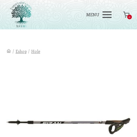
MENU
0
/
Eshop
/
Hole