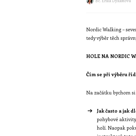
Bc. Erika Dykastová
Nordic Walking – seve
tedy výběr těch správn
HOLE NA NORDIC 
Čím se při výběru říd
Na začátku bychom si 
Jak často a jak 
pohybové aktivity
holí. Naopak poku