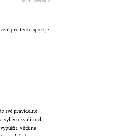
1.11. 2020
0
vení pro tento sport je
o své pravidelné
st výběru kvalitních
vypůjčit. Většina