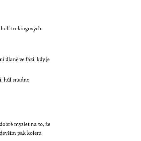
holí trekingových:
 dlaně ve fázi, kdy je
i, hůl snadno
 dobré myslet na to, že
edevším pak kolem