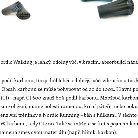
ordic Walking je lehký, odolný vůči vibracím, absorbující nár
í podíl karbonu, tím je hůl lehčí, odolnější vůči vibracím a tvrd
-). Obsah karbonu se může pohybovat od 20 do 100%. Hlavní po
 (CI) – např. CI 600 značí 60% podíl karbonu. Množství karb
 jsme obézní, máme bolesti ramenou, krční páteře, nebo pok
tenzivní tréninky a Nordic Running – běh s hůlkami. V těcht
40% karbonu, tedy CI 400. Také se můžete setkat s pojmem ko
namená směs dvou materiálu (např. hliník, karbon).