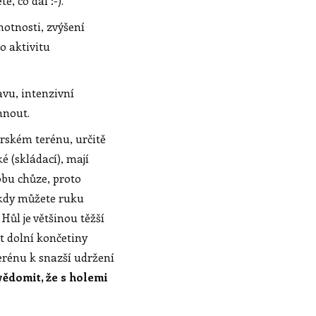
, co dál :-).
otnosti, zvýšení
o aktivitu
avu, intenzivní
hnout.
rském terénu, určitě
é (skládací), mají
obu chůze, proto
 kdy můžete ruku
ůl je většinou těžší
it dolní končetiny
terénu k snazší udržení
uvědomit, že s holemi