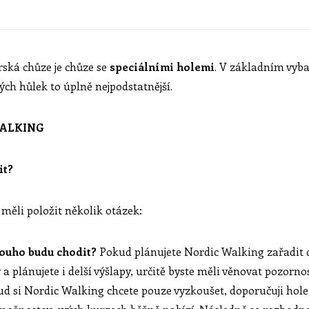
rská chůze je chůze se
speciálními holemi
. V základním vyba
ých hůlek to úplně nejpodstatnější.
WALKING
it?
měli položit několik otázek:
dlouho budu chodit?
Pokud plánujete Nordic Walking zařadit d
 a plánujete i delší výšlapy, určitě byste měli věnovat pozorno
d si Nordic Walking chcete pouze vyzkoušet, doporučuji hole 