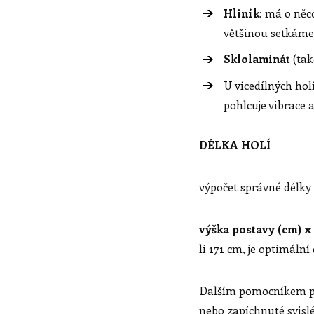
Hliník
: má o něc
většinou setkáme 
Sklolaminát
(tak
U vícedílných hol
pohlcuje vibrace 
DÉLKA HOLÍ
výpočet správné délky 
výška postavy (cm) x
li 171 cm, je optimální
Dalším pomocníkem pro
nebo zapíchnuté svislé