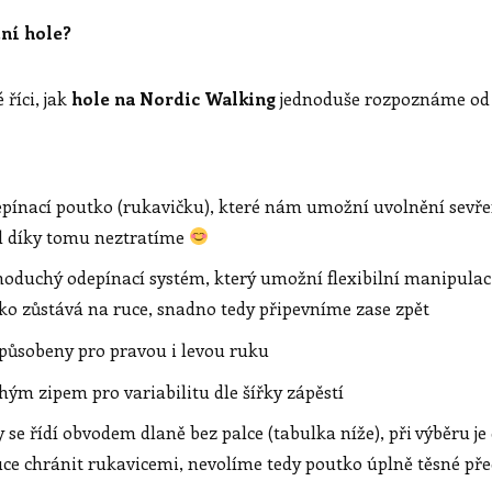
tní hole?
 říci, jak
hole na Nordic Walking
jednoduše rozpoznáme od 
epínací poutko (rukavičku), které nám umožní uvolnění sevření
ůl díky tomu neztratíme
noduchý odepínací systém, který umožní flexibilní manipulac
o zůstává na ruce, snadno tedy připevníme zase zpět
způsobeny pro pravou i levou ruku
hým zipem pro variabilitu dle šířky zápěstí
 se řídí obvodem dlaně bez palce (tabulka níže), při výběru je
ce chránit rukavicemi, nevolíme tedy poutko úplně těsné př