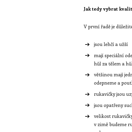
Jak tedy vybrat kvali
V první řadě je důležité
jsou lehčí a užší
mají speciální od
hůl za tělem a h
většinou mají jed
odepneme a poutk
rukavičky jsou u
jsou opatřeny suc
velikost rukavičky
v zimě budeme ru