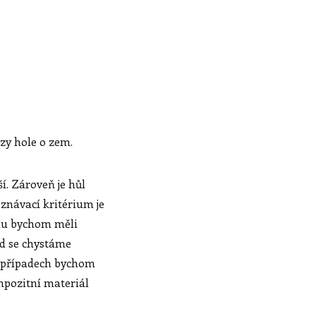
azy hole o zem.
ší. Zároveň je hůl
znávací kritérium je
onu bychom měli
ud se chystáme
o případech bychom
mpozitní materiál