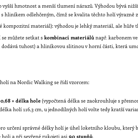
o vyšší hmotnost a menší tlumení nárazů. Výhodou bývá nižší 
s hliníkem odlehčeným, čímž se kvalita těchto holí výrazně z
é kompozitní materiál): výhodou je lehký materiál, ale hůře 
í se můžete setkat s
kombinací materiálů
např. karbonem ve 
a dodává tuhost) a hliníkovou slitinou v horní části, která umo
holí na Nordic Walking se řídí vzorcem:
 0,68 = délka hole
(vypočtená délka se zaokrouhluje s přesnos
 délka holí 116,3 cm, u jednodílných holí volte tedy kratší varia
 určení správné délky holí je úhel loketního kloubu, který b
 holi a při sevřené rukojeti asi
90 stupňů
.