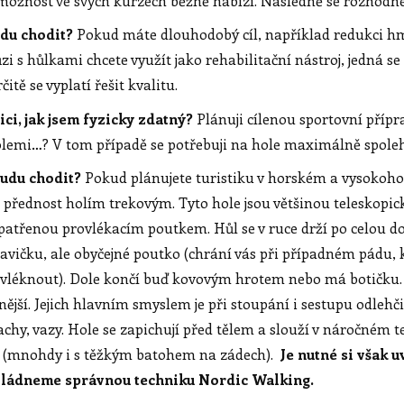
možnost ve svých kurzech běžně nabízí. Následně se rozhodnete
udu chodit?
Pokud máte dlouhodobý cíl, například redukci hm
i s hůlkami chcete využít jako rehabilitační nástroj, jedná se 
tě se vyplatí řešit kvalitu.
ici, jak jsem fyzicky zdatný?
Plánuji cílenou sportovní přípr
holemi…? V tom případě se potřebuji na hole maximálně spole
budu chodit?
Pokud plánujete turistiku v horském a vysokoho
át přednost holím trekovým. Tyto hole jsou většinou teleskopick
patřenou provlékacím poutkem. Hůl se v ruce drží po celou d
vičku, ale obyčejné poutko (chrání vás při případném pádu,
vléknout). Dole končí buď kovovým hrotem nebo má botičku. H
lnější. Jejich hlavním smyslem je při stoupání i sestupu odlehč
šlachy, vazy. Hole se zapichují před tělem a slouží v náročném 
zi (mnohdy i s těžkým batohem na zádech).
Je nutné si však 
vládneme správnou techniku Nordic Walking.