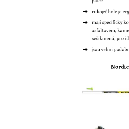
palce
rukojeť hole je 
mají specificky k
asfaltovém, kame
sešikmená, pro id
jsou velmi podobn
Nordic