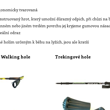
ergonomicky tvarovaná
onstruovaný hrot, který umožní důrazný odpich, při chůzi na
nném nebo jiném tvrdém povrchu jej kryjeme gumovou násadou
eální odraz
é holím určeným k běhu na lyžích, jsou ale kratší
 Walking hole
Trekingové hole