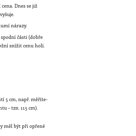
cena. Dnes se již
vyšuje.
tlumí nárazy.
spodní části (dobře
žní snížit cenu holí.
tí 5 cm, např. měříte-
ntu – tzn. 115 cm).
y měl být při opřené